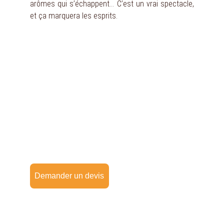
arômes qui s’échappent… C’est un vrai spectacle,
et ça marquera les esprits.
Vendée & Pays de la Loire
programmer un 
événement
Avec Les Roublards
Demander un devis
En savoir plus