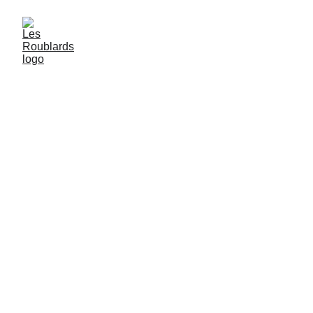
Marché de Noël du
Logis de la Chabotterie
Une expérience unique en Vendée
ÉVÉNEMENTS D'EXCEPTIONS
Les Roublards