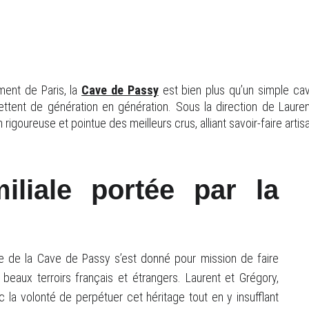
au cœur du 16ème arrondissement de Paris
ent de Paris, la
Cave de Passy
est bien plus qu’un simple cavis
ttent de génération en génération. Sous la direction de Lauren
n rigoureuse et pointue des meilleurs crus, alliant savoir-faire ar
iliale portée par la
gine de la Cave de Passy s’est donné pour mission de faire
beaux terroirs français et étrangers. Laurent et Grégory,
c la volonté de perpétuer cet héritage tout en y insufflant